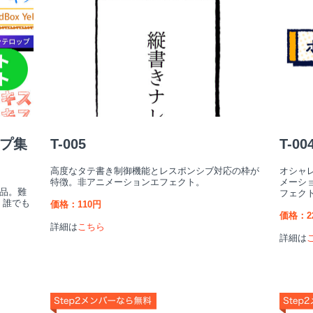
ップ集
T-005
T-00
高度なタテ書き制御機能とレスポンシブ対応の枠が
オシャ
特徴。非アニメーションエフェクト。
メーシ
商品。難
フェク
、誰でも
価格：110円
価格：2
詳細は
こちら
詳細は