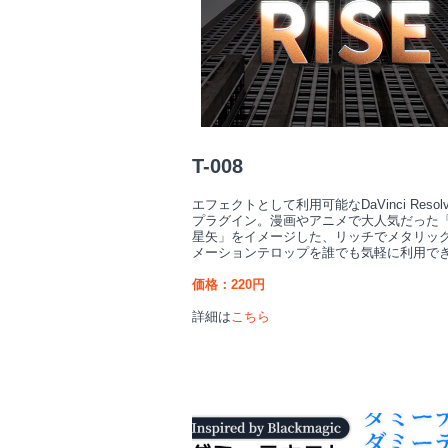
T-008
エフェクトとして利用可能なDaVinci Resol
プラグイン。漫画やアニメで大人気だった
星矢」をイメージした、リッチでメタリッ
メーションテロップを誰でも気軽に利用で
価格：220円
詳細は
こちら