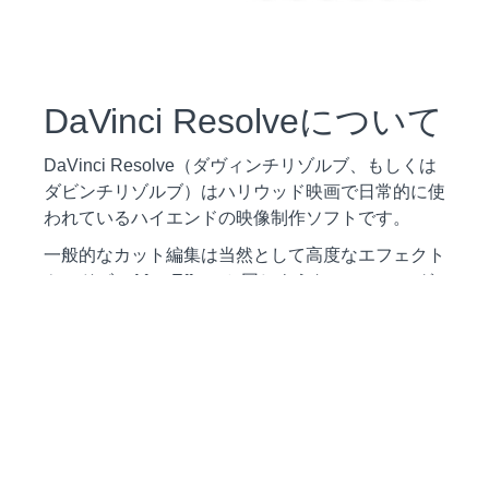
DaVinci Resolveについて
DaVinci Resolve（ダヴィンチリゾルブ、もしくは
ダビンチリゾルブ）はハリウッド映画で日常的に使
われているハイエンドの映像制作ソフトです。
一般的なカット編集は当然として高度なエフェクト
やアドビのAfter Effectsと同じようなモーショング
ラフィックス、世界最高峰のカラーコレクション・
カラーグレーディング（色補正）機能などといった
最高水準の機能が積めこまれています。
それでいて基本的な使い方は簡単で動画編集初心者
にピッタリ。アドビのPremiere ProやFinal Cut
Pro、PwererDirectorやFilmoraといった他の動画編
集ソフトと同じ感覚で利用することができます。